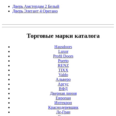
Дверь Амстердам 2 Белый
Дверь Элегант 4 Орегано
Торговые марки каталога
Hausdoors
Luxor
Profil Doors
Puerto
RENZ
TIXX
Valdo
Альверо
Аргус
ВФД
Дверная линия
Европан
Интекрон
Краснодеревщик
Ле-Гран