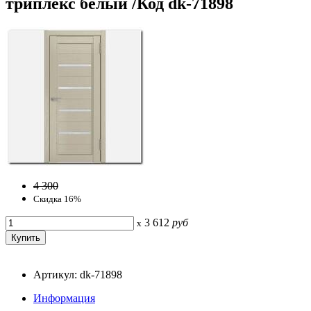
триплекс белый /Код dk-71898
4 300
Скидка 16%
3 612
руб
x
Артикул: dk-71898
Информация