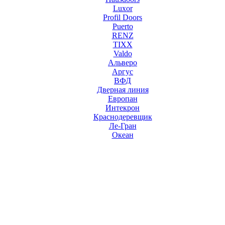
Luxor
Profil Doors
Puerto
RENZ
TIXX
Valdo
Альверо
Аргус
ВФД
Дверная линия
Европан
Интекрон
Краснодеревщик
Ле-Гран
Океан