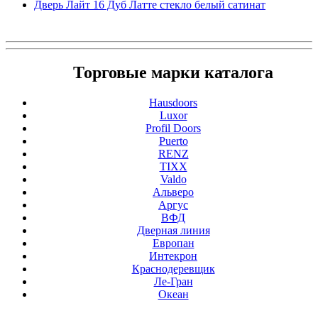
Дверь Лайт 16 Дуб Латте стекло белый сатинат
Торговые марки каталога
Hausdoors
Luxor
Profil Doors
Puerto
RENZ
TIXX
Valdo
Альверо
Аргус
ВФД
Дверная линия
Европан
Интекрон
Краснодеревщик
Ле-Гран
Океан