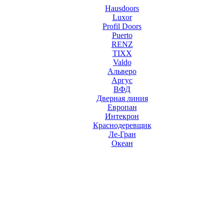
Hausdoors
Luxor
Profil Doors
Puerto
RENZ
TIXX
Valdo
Альверо
Аргус
ВФД
Дверная линия
Европан
Интекрон
Краснодеревщик
Ле-Гран
Океан