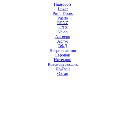
Hausdoors
Luxor
Profil Doors
Puerto
RENZ
TIXX
Valdo
Альверо
Аргус
ВФД
Дверная линия
Европан
Интекрон
Краснодеревщик
Ле-Гран
Океан