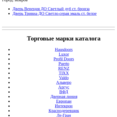
Дверь Венеция ДО Светлый дуб ст. бронза
Дверь Тривиа ДО Светло-серая эмаль ст. белое
Торговые марки каталога
Hausdoors
Luxor
Profil Doors
Puerto
RENZ
TIXX
Valdo
Альверо
Аргус
ВФД
Дверная линия
Европан
Интекрон
Краснодеревщик
Ле-Гран