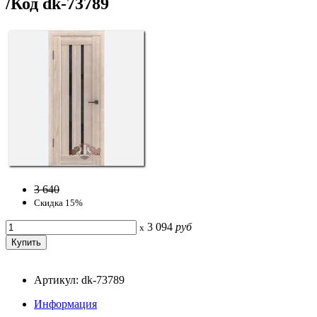
/Код dk-73789
3 640
Скидка 15%
3 094
руб
x
Артикул: dk-73789
Информация