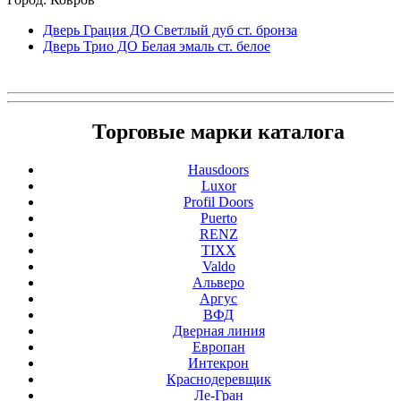
Дверь Грация ДО Светлый дуб ст. бронза
Дверь Трио ДO Белая эмаль ст. белое
Торговые марки каталога
Hausdoors
Luxor
Profil Doors
Puerto
RENZ
TIXX
Valdo
Альверо
Аргус
ВФД
Дверная линия
Европан
Интекрон
Краснодеревщик
Ле-Гран