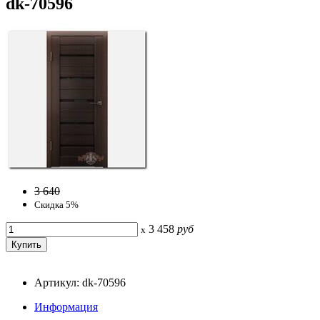
dk-70596
3 640
Скидка 5%
3 458
руб
x
Артикул: dk-70596
Информация