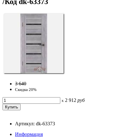
/Код dk-63373
3 640
Скидка 20%
2 912
руб
x
Артикул: dk-63373
Информация