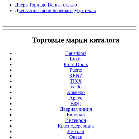
Дверь Торнадо Венге, стекло
Дверь Анастасия Беленый дуб, стекло
Торговые марки каталога
Hausdoors
Luxor
Profil Doors
Puerto
RENZ
TIXX
Valdo
Альверо
Аргус
ВФД
Дверная линия
Европан
Интекрон
Краснодеревщик
Ле-Гран
Океан