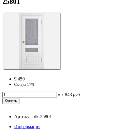
25801
9 450
Скидка 17%
7 843
руб
x
Артикул: dk-25801
Информация