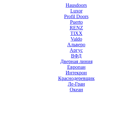
Hausdoors
Luxor
Profil Doors
Puerto
RENZ
TIXX
Valdo
Альверо
Аргус
ВФД
Дверная линия
Европан
Интекрон
Краснодеревщик
Ле-Гран
Океан