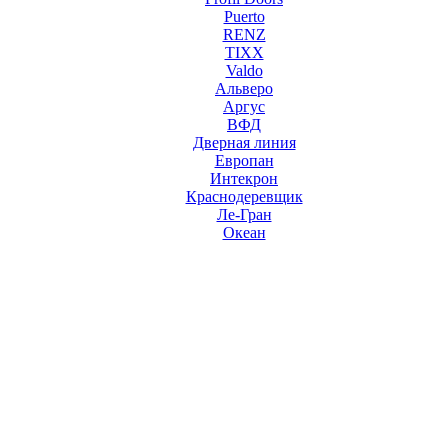
Puerto
RENZ
TIXX
Valdo
Альверо
Аргус
ВФД
Дверная линия
Европан
Интекрон
Краснодеревщик
Ле-Гран
Океан