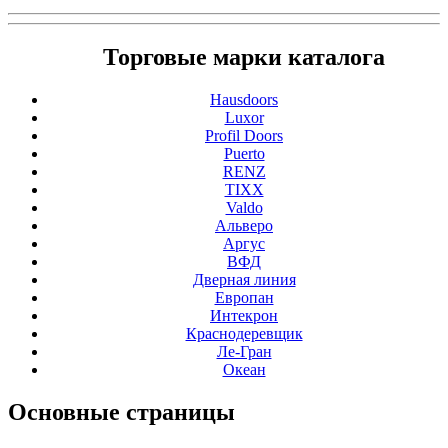
Торговые марки каталога
Hausdoors
Luxor
Profil Doors
Puerto
RENZ
TIXX
Valdo
Альверо
Аргус
ВФД
Дверная линия
Европан
Интекрон
Краснодеревщик
Ле-Гран
Океан
Основные
страницы