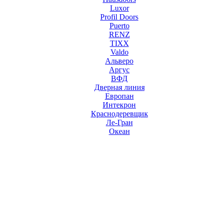
Luxor
Profil Doors
Puerto
RENZ
TIXX
Valdo
Альверо
Аргус
ВФД
Дверная линия
Европан
Интекрон
Краснодеревщик
Ле-Гран
Океан