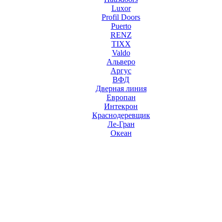
Luxor
Profil Doors
Puerto
RENZ
TIXX
Valdo
Альверо
Аргус
ВФД
Дверная линия
Европан
Интекрон
Краснодеревщик
Ле-Гран
Океан