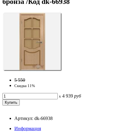
бронза /Код dk-66938
5 550
Скидка 11%
4 939
руб
x
Артикул: dk-66938
Информация