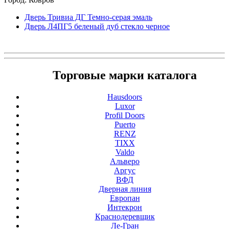
Дверь Тривиа ДГ Темно-серая эмаль
Дверь Л4ПГ5 беленый дуб стекло черное
Торговые марки каталога
Hausdoors
Luxor
Profil Doors
Puerto
RENZ
TIXX
Valdo
Альверо
Аргус
ВФД
Дверная линия
Европан
Интекрон
Краснодеревщик
Ле-Гран