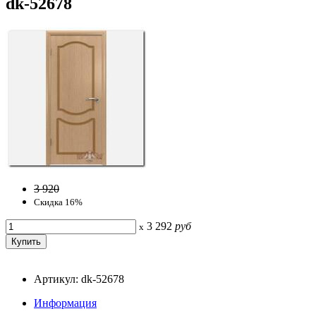
dk-52678
3 920
Скидка 16%
3 292
руб
x
Артикул: dk-52678
Информация