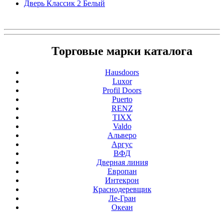
Дверь Классик 2 Белый
Торговые марки каталога
Hausdoors
Luxor
Profil Doors
Puerto
RENZ
TIXX
Valdo
Альверо
Аргус
ВФД
Дверная линия
Европан
Интекрон
Краснодеревщик
Ле-Гран
Океан