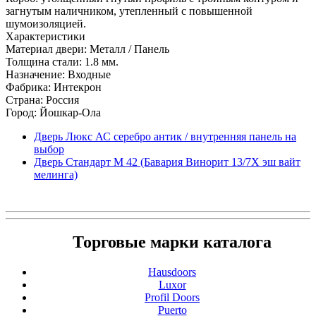
загнутым наличником, утепленный с повышенной
шумоизоляцией.
Характеристики
Материал двери: Металл / Панель
Толщина стали: 1.8 мм.
Назначение: Входные
Фабрика: Интекрон
Страна: Россия
Город: Йошкар-Ола
Дверь Люкс АС серебро антик / внутренняя панель на
выбор
Дверь Стандарт М 42 (Бавария Винорит 13/7Х эш вайт
мелинга)
Торговые марки каталога
Hausdoors
Luxor
Profil Doors
Puerto