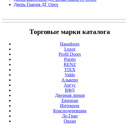
Дверь Грация ДГ Орех
Торговые марки каталога
Hausdoors
Luxor
Profil Doors
Puerto
RENZ
TIXX
Valdo
Альверо
Аргус
ВФД
Дверная линия
Европан
Интекрон
Краснодеревщик
Ле-Гран
Океан