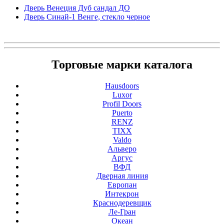
Дверь Венеция Дуб сандал ДО
Дверь Синай-1 Венге, стекло черное
Торговые марки каталога
Hausdoors
Luxor
Profil Doors
Puerto
RENZ
TIXX
Valdo
Альверо
Аргус
ВФД
Дверная линия
Европан
Интекрон
Краснодеревщик
Ле-Гран
Океан