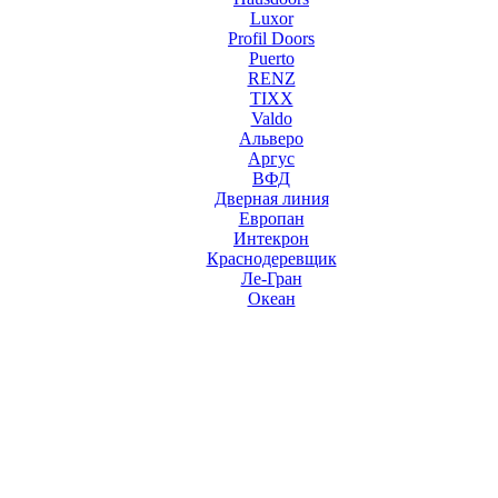
Luxor
Profil Doors
Puerto
RENZ
TIXX
Valdo
Альверо
Аргус
ВФД
Дверная линия
Европан
Интекрон
Краснодеревщик
Ле-Гран
Океан