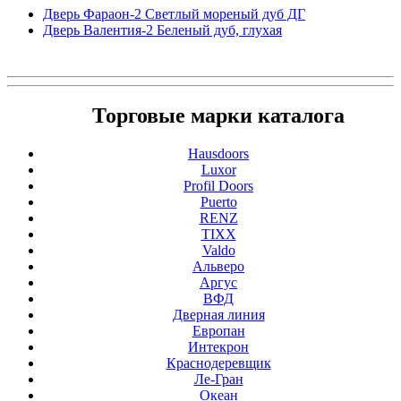
Дверь Фараон-2 Светлый мореный дуб ДГ
Дверь Валентия-2 Беленый дуб, глухая
Торговые марки каталога
Hausdoors
Luxor
Profil Doors
Puerto
RENZ
TIXX
Valdo
Альверо
Аргус
ВФД
Дверная линия
Европан
Интекрон
Краснодеревщик
Ле-Гран
Океан