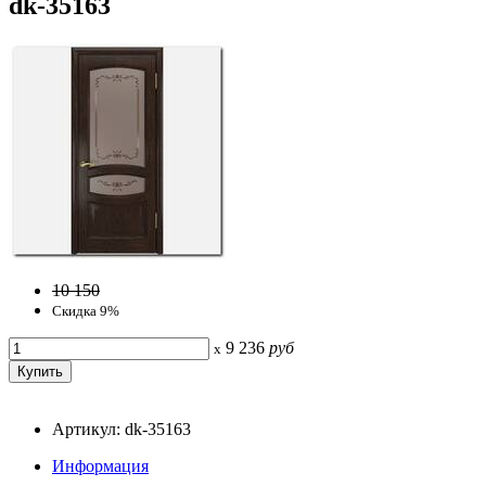
dk-35163
10 150
Скидка 9%
9 236
руб
x
Артикул: dk-35163
Информация