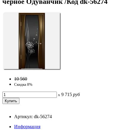
черное Одуванчик /Код dk-56274
10 560
Скидка 8%
9 715
руб
x
Артикул: dk-56274
Информация