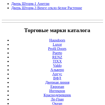
Дверь Шторм-1 Анегри
Дверь Шторм-3 Венге секло белое Растение
Торговые марки каталога
Hausdoors
Luxor
Profil Doors
Puerto
RENZ
TIXX
Valdo
Альверо
Аргус
ВФД
Дверная линия
Европан
Интекрон
Краснодеревщик
Ле-Гран
Океан