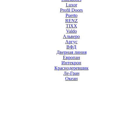
Luxor
Profil Doors
Puerto
RENZ
TIXX
Valdo
Альверо
Аргус
ВФД
Дверная линия
Европан
Интекрон
Краснодеревщик
Ле-Гран
Океан