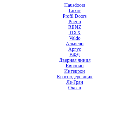
Hausdoors
Luxor
Profil Doors
Puerto
RENZ
TIXX
Valdo
Альверо
Аргус
ВФД
Дверная линия
Европан
Интекрон
Краснодеревщик
Ле-Гран
Океан