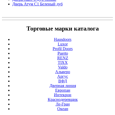
Дверь Атум С1 Беленый дуб
Торговые марки каталога
Hausdoors
Luxor
Profil Doors
Puerto
RENZ
TIXX
Valdo
Альверо
Аргус
ВФД
Дверная линия
Европан
Интекрон
Краснодеревщик
Ле-Гран
Океан