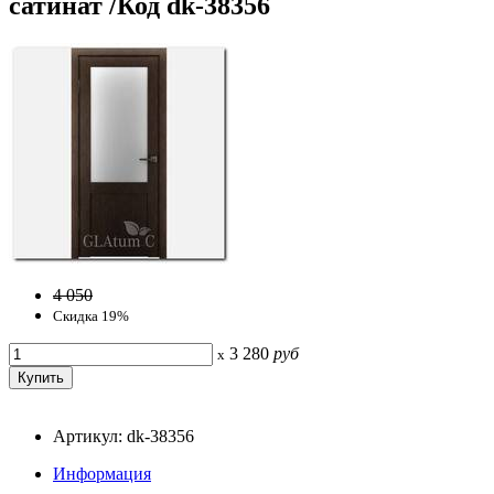
сатинат /Код dk-38356
4 050
Скидка 19%
3 280
руб
x
Артикул: dk-38356
Информация