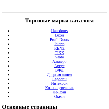
Торговые марки каталога
Hausdoors
Luxor
Profil Doors
Puerto
RENZ
TIXX
Valdo
Альверо
Аргус
ВФД
Дверная линия
Европан
Интекрон
Краснодеревщик
Ле-Гран
Океан
Основные
страницы