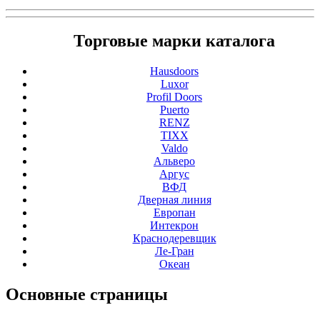
Торговые марки каталога
Hausdoors
Luxor
Profil Doors
Puerto
RENZ
TIXX
Valdo
Альверо
Аргус
ВФД
Дверная линия
Европан
Интекрон
Краснодеревщик
Ле-Гран
Океан
Основные
страницы