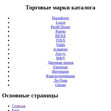
Торговые марки каталога
Hausdoors
Luxor
Profil Doors
Puerto
RENZ
TIXX
Valdo
Альверо
Аргус
ВФД
Дверная линия
Европан
Интекрон
Краснодеревщик
Ле-Гран
Океан
Основные
страницы
Главная
Блог