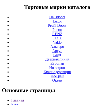
Торговые марки каталога
Hausdoors
Luxor
Profil Doors
Puerto
RENZ
TIXX
Valdo
Альверо
Аргус
ВФД
Дверная линия
Европан
Интекрон
Краснодеревщик
Ле-Гран
Океан
Основные
страницы
Главная
Блог