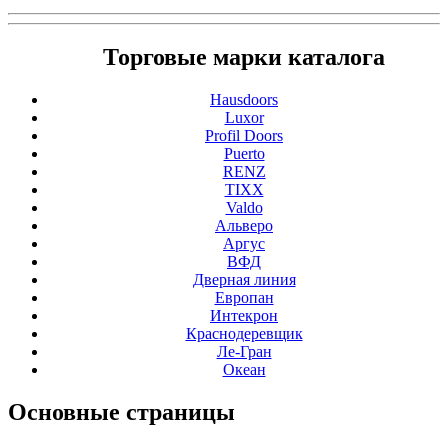
Торговые марки каталога
Hausdoors
Luxor
Profil Doors
Puerto
RENZ
TIXX
Valdo
Альверо
Аргус
ВФД
Дверная линия
Европан
Интекрон
Краснодеревщик
Ле-Гран
Океан
Основные
страницы