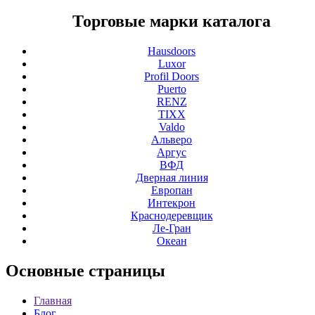
Торговые марки каталога
Hausdoors
Luxor
Profil Doors
Puerto
RENZ
TIXX
Valdo
Альверо
Аргус
ВФД
Дверная линия
Европан
Интекрон
Краснодеревщик
Ле-Гран
Океан
Основные
страницы
Главная
Блог