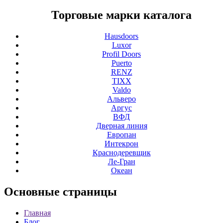
Торговые марки каталога
Hausdoors
Luxor
Profil Doors
Puerto
RENZ
TIXX
Valdo
Альверо
Аргус
ВФД
Дверная линия
Европан
Интекрон
Краснодеревщик
Ле-Гран
Океан
Основные
страницы
Главная
Блог