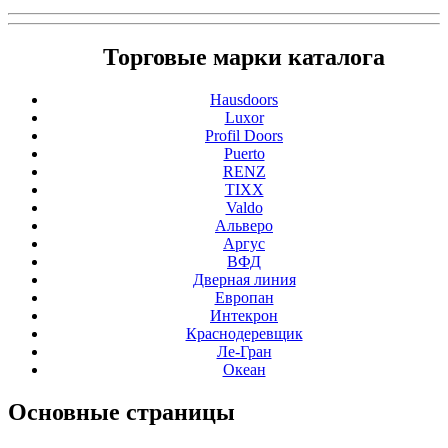
Торговые марки каталога
Hausdoors
Luxor
Profil Doors
Puerto
RENZ
TIXX
Valdo
Альверо
Аргус
ВФД
Дверная линия
Европан
Интекрон
Краснодеревщик
Ле-Гран
Океан
Основные
страницы