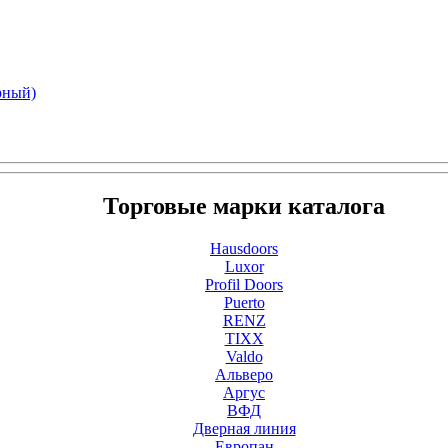
рный)
Торговые марки каталога
Hausdoors
Luxor
Profil Doors
Puerto
RENZ
TIXX
Valdo
Альверо
Аргус
ВФД
Дверная линия
Европан