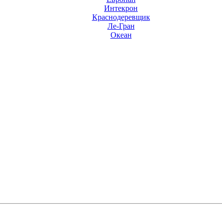
Интекрон
Краснодеревщик
Ле-Гран
Океан