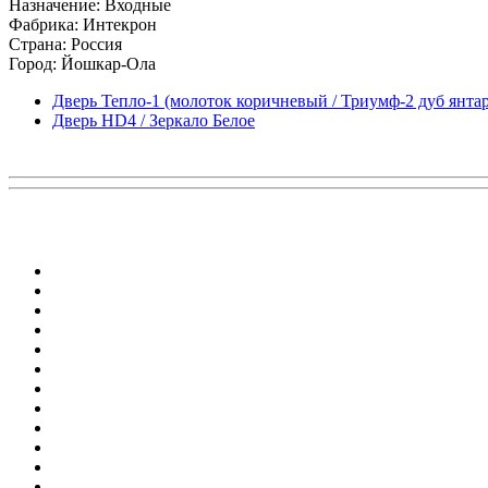
Назначение: Входные
Фабрика: Интекрон
Страна: Россия
Город: Йошкар-Ола
Дверь Тепло-1 (молоток коричневый / Триумф-2 дуб янта
Дверь HD4 / Зеркало Белое