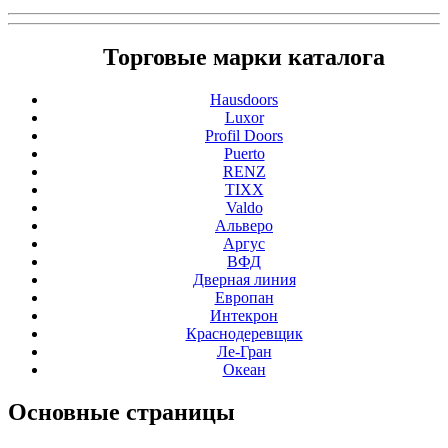
Торговые марки каталога
Hausdoors
Luxor
Profil Doors
Puerto
RENZ
TIXX
Valdo
Альверо
Аргус
ВФД
Дверная линия
Европан
Интекрон
Краснодеревщик
Ле-Гран
Океан
Основные
страницы