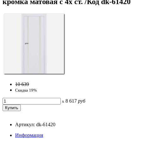
кромка матовая с 4х ст. /Код dk-61420
10 639
Скидка 19%
8 617
руб
x
Артикул: dk-61420
Информация