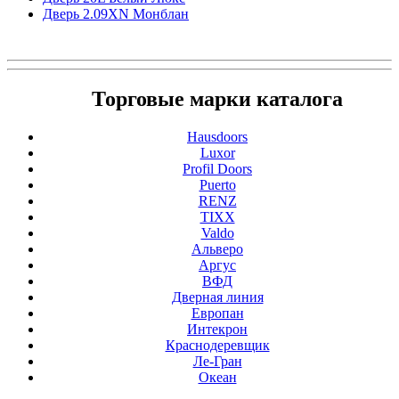
Дверь 2.09ХN Монблан
Торговые марки каталога
Hausdoors
Luxor
Profil Doors
Puerto
RENZ
TIXX
Valdo
Альверо
Аргус
ВФД
Дверная линия
Европан
Интекрон
Краснодеревщик
Ле-Гран
Океан