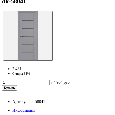
dk-58041
7 431
Скидка 34%
4 904
руб
x
Артикул: dk-58041
Информация