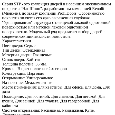
Серия STP - это коллекция дверей в новейшем эксклюзивном
покрытии ''НанШпон'', разработанным компанией Renolit
(Мюнхен), по заказу компании ProfilDoors. Особенностью
покрытия является его ярко выраженная глубокая
''брашированная'' структура с глянцевой лаковой однотонной
поверхностью или матовой лаковой однотонной
поверхностью. Модельный ряд предлагает выбор дверей в
современном минималистичном стиле.
Характеристики
Цвет двери: Серые
Тип двери: Остекленная
Материал двери: Глянцевые
Стиль двери: Хай-тек
Толщина полотна: 36 мм.
Кромка: В цвет полотна с 2-х сторон
Конструкция: Царговая
Открывание: Универсальное
Назначение: Межкомнатные
Место применения: Для квартиры, Для офиса, Для дома, Для
дачи
Помещение: Для гостиной, Для спальни, Для детской, Для
кухни, Для ванной, Для туалета, Для гардеробной, Для
кабинета
Система открывания: Распашная, Раздвижная, Купе,
Двухстворчатая