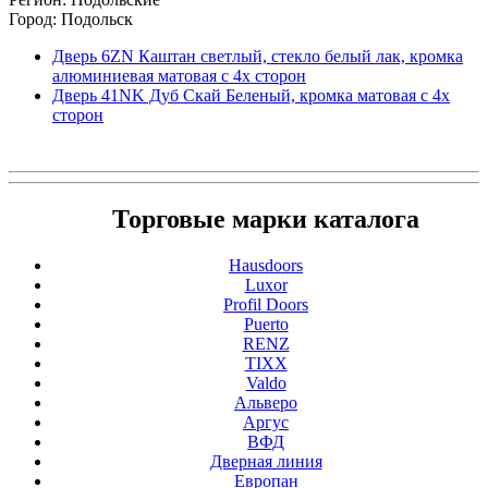
Город: Подольск
Дверь 6ZN Каштан светлый, стекло белый лак, кромка
алюминиевая матовая с 4х сторон
Дверь 41NK Дуб Скай Беленый, кромка матовая с 4х
сторон
Торговые марки каталога
Hausdoors
Luxor
Profil Doors
Puerto
RENZ
TIXX
Valdo
Альверо
Аргус
ВФД
Дверная линия
Европан