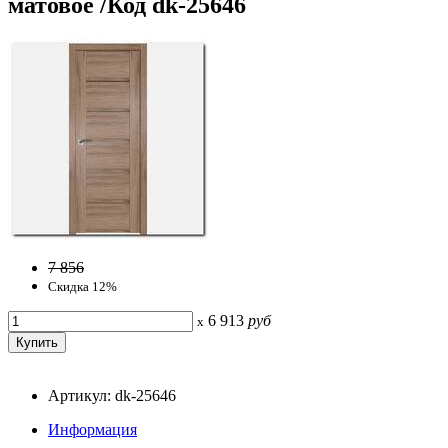
матовое /Код dk-25646
7 856
Скидка 12%
6 913
руб
x
Артикул: dk-25646
Информация