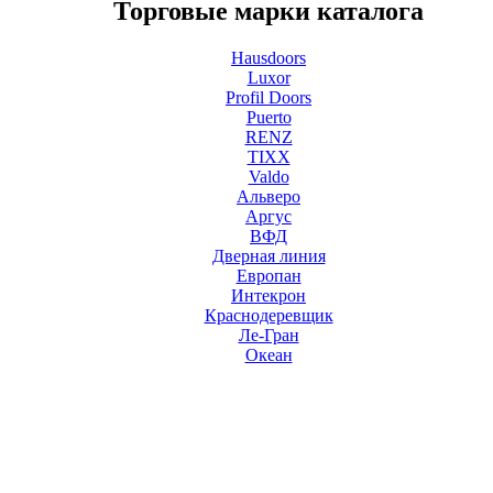
Торговые марки каталога
Hausdoors
Luxor
Profil Doors
Puerto
RENZ
TIXX
Valdo
Альверо
Аргус
ВФД
Дверная линия
Европан
Интекрон
Краснодеревщик
Ле-Гран
Океан