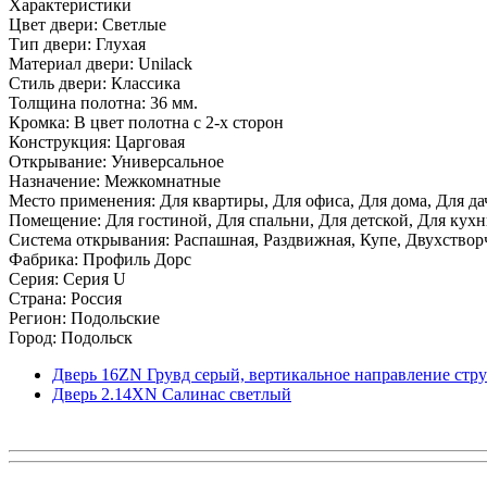
Характеристики
Цвет двери: Светлые
Тип двери: Глухая
Материал двери: Unilack
Стиль двери: Классика
Толщина полотна: 36 мм.
Кромка: В цвет полотна с 2-х сторон
Конструкция: Царговая
Открывание: Универсальное
Назначение: Межкомнатные
Место применения: Для квартиры, Для офиса, Для дома, Для да
Помещение: Для гостиной, Для спальни, Для детской, Для кухни
Система открывания: Распашная, Раздвижная, Купе, Двухствор
Фабрика: Профиль Дорс
Серия: Серия U
Страна: Россия
Регион: Подольские
Город: Подольск
Дверь 16ZN Грувд серый, вертикальное направление стр
Дверь 2.14ХN Салинас светлый