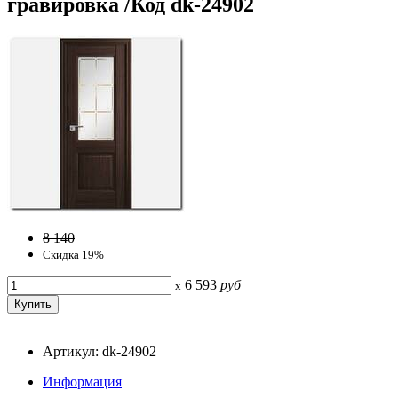
гравировка /Код dk-24902
8 140
Скидка 19%
6 593
руб
x
Артикул: dk-24902
Информация