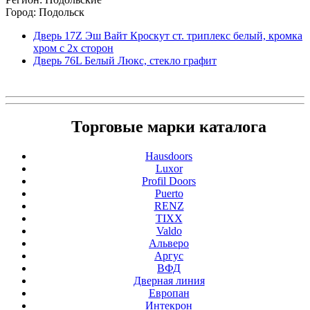
Город: Подольск
Дверь 17Z Эш Вайт Кроскут ст. триплекс белый, кромка
хром с 2х сторон
Дверь 76L Белый Люкс, стекло графит
Торговые марки каталога
Hausdoors
Luxor
Profil Doors
Puerto
RENZ
TIXX
Valdo
Альверо
Аргус
ВФД
Дверная линия
Европан
Интекрон