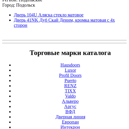
Город: Подольск
Дверь 104U Аляска стекло матовое
Дверь 41NK Дуб Скай Деним, кромка матовая с 4х
сторон
Торговые марки каталога
Hausdoors
Luxor
Profil Doors
Puerto
RENZ
TIXX
Valdo
Альверо
Аргус
ВФД
Дверная линия
Европан
Интекрон