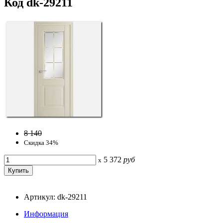
Код dk-29211
8 140
Скидка 34%
5 372
руб
x
Артикул: dk-29211
Информация