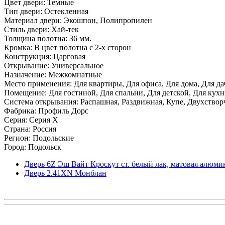
Цвет двери: Темные
Тип двери: Остекленная
Материал двери: Экошпон, Полипропилен
Стиль двери: Хай-тек
Толщина полотна: 36 мм.
Кромка: В цвет полотна с 2-х сторон
Конструкция: Царговая
Открывание: Универсальное
Назначение: Межкомнатные
Место применения: Для квартиры, Для офиса, Для дома, Для да
Помещение: Для гостиной, Для спальни, Для детской, Для кухни
Система открывания: Распашная, Раздвижная, Купе, Двухствор
Фабрика: Профиль Дорс
Серия: Серия X
Страна: Россия
Регион: Подольские
Город: Подольск
Дверь 6Z Эш Вайт Кроскут ст. белый лак, матовая алюми
Дверь 2.41ХN Монблан