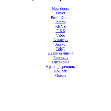
Hausdoors
Luxor
Profil Doors
Puerto
RENZ
TIXX
Valdo
Альверо
Аргус
ВФД
Дверная линия
Европан
Интекрон
Краснодеревщик
Ле-Гран
Океан