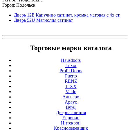
Город: Подольск
Дверь 12Е Капучино сатинат, кромка матовая с 4х ст.
Дверь 52U Магнолия сатинат
Торговые марки каталога
Hausdoors
Luxor
Profil Doors
Puerto
RENZ
TIXX
Valdo
Альверо
Аргус
ВФД
Дверная линия
Европан
Интекрон
Краснодеревщик