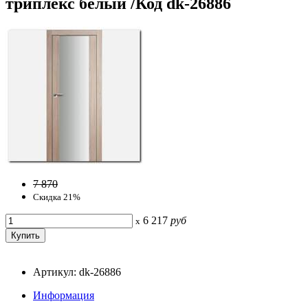
триплекс белый /Код dk-26886
7 870
Скидка 21%
6 217
руб
x
Артикул: dk-26886
Информация