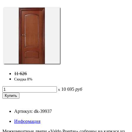
11 626
Скидка 8%
10 695
руб
x
Артикул: dk-39937
Информация
Межкомнатные двери «Valdo Puertas» собраны на каркасе из