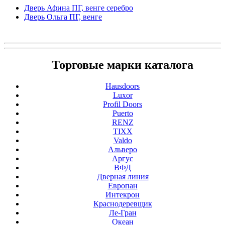
Дверь Афина ПГ, венге серебро
Дверь Ольга ПГ, венге
Торговые марки каталога
Hausdoors
Luxor
Profil Doors
Puerto
RENZ
TIXX
Valdo
Альверо
Аргус
ВФД
Дверная линия
Европан
Интекрон
Краснодеревщик
Ле-Гран
Океан