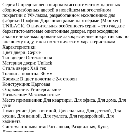
Серия U представлена широким ассортиментом царговых
сборно-разборных дверей в новейшем многослойном
покрытии с УФ-лаком, разработанном эксклюзивно для
фабрики Профиль Дорс немецкими партнёрами (Мюнхен) –
UNILACK. Отличительная особенность серии – это гладкие
бархатисто-матовые однотонные декоры, превосходящие
аналогичные эмалированные лакокрасочные покрытия как по
внешнему виду, так и по техническим характеристикам.
Характеристики
Цвет двери: Серые
Тип двери: Остекленная
Материал двери: Unilack
Стиль двери: Хай-тек
Толщина полотна: 36 мм.
Кромка: В цвет полотна с 2-х сторон
Конструкция: Царговая
Открывание: Универсальное
Назначение: Межкомнатные
Место применения: Для квартиры, Для офиса, Для дома, Для
дачи
Помещение: Для гостиной, Для спальни, Для детской, Для
кухни, Для ванной, Для туалета, Для гардеробной, Для
кабинета
Система открывания: Распашная, Раздвижная, Купе,
Двухстворчатая