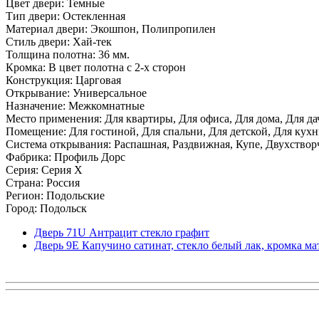
Цвет двери: Темные
Тип двери: Остекленная
Материал двери: Экошпон, Полипропилен
Стиль двери: Хай-тек
Толщина полотна: 36 мм.
Кромка: В цвет полотна с 2-х сторон
Конструкция: Царговая
Открывание: Универсальное
Назначение: Межкомнатные
Место применения: Для квартиры, Для офиса, Для дома, Для да
Помещение: Для гостиной, Для спальни, Для детской, Для кухни
Система открывания: Распашная, Раздвижная, Купе, Двухствор
Фабрика: Профиль Дорс
Серия: Серия X
Страна: Россия
Регион: Подольские
Город: Подольск
Дверь 71U Антрацит стекло графит
Дверь 9Е Капучино сатинат, стекло белый лак, кромка мат