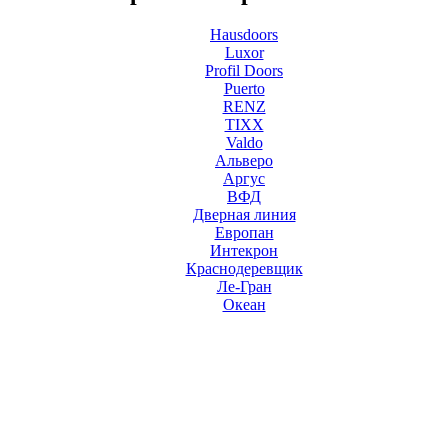
Hausdoors
Luxor
Profil Doors
Puerto
RENZ
TIXX
Valdo
Альверо
Аргус
ВФД
Дверная линия
Европан
Интекрон
Краснодеревщик
Ле-Гран
Океан