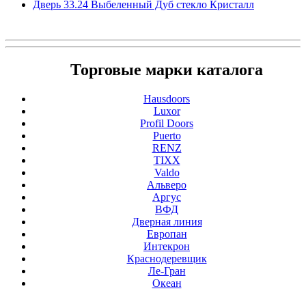
Дверь 33.24 Выбеленный Дуб стекло Кристалл
Торговые марки каталога
Hausdoors
Luxor
Profil Doors
Puerto
RENZ
TIXX
Valdo
Альверо
Аргус
ВФД
Дверная линия
Европан
Интекрон
Краснодеревщик
Ле-Гран
Океан