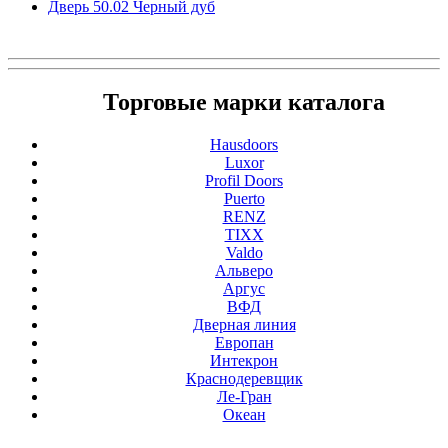
Дверь 50.02 Черный дуб
Торговые марки каталога
Hausdoors
Luxor
Profil Doors
Puerto
RENZ
TIXX
Valdo
Альверо
Аргус
ВФД
Дверная линия
Европан
Интекрон
Краснодеревщик
Ле-Гран
Океан